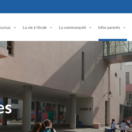
cursus
La vie à l’école
La communauté
Infos parents
es