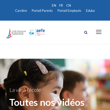
Carrière
Portail Parents
Portail Employés
Eduka
La vie à l'école
Toutes nos vidéos