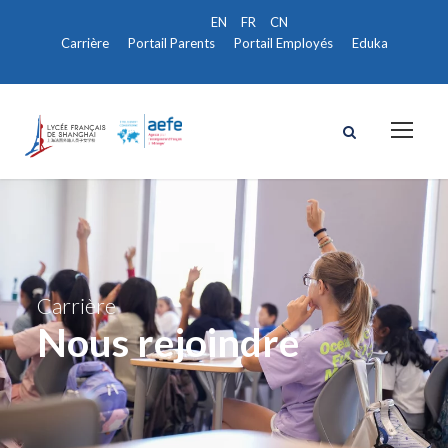
Carrière
Portail Parents
Portail Employés
Eduka
Carrière
Nous rejoindre