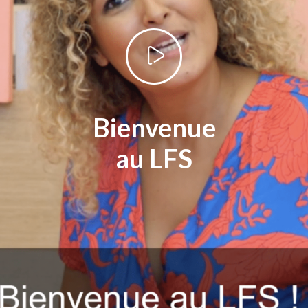
contacter *
Nom de famille*
Bienvenue
Prénom *
au LFS
Adresse E-mail *
Numéro de portable *