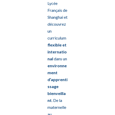
Lycée
Français de
Shanghai et
découvrez
un
curriculum
flexible et
internatio
nal
dans un
environne
ment
d’apprenti
ssage
bienveilla
nt
. De la
maternelle
au