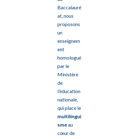
Baccalauré
at, nous
proposons
un
enseignem
ent
homologué
par le
Ministère
de
l’éducation
nationale,
qui place le
multilingui
sme
au
cœur de