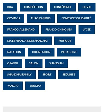
BDA
COMPÉTITION
CONFÉRENCE
COVID
COVID-19
EURO CAMPUS
FONDS DE SOLIDARITÉ
FRANCO-ALLEMAND
FRANCO-CHINOISES
LYCEE
LYCEE FRANCAIS DE SHANGHAI
MUSIQUE
NATATION
ORIENTATION
PEDAGOGIE
QINGPU
SALON
SHANGHAI
SHANGHAI FAMILY
SPORT
SÉCURITÉ
YANGPU
YANGPU