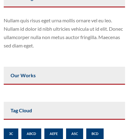
Nullam quis risus eget urna mollis ornare vel eu leo.
Nullam id dolor id nibh ultricies vehicula ut id elit. Donec
ullamcorper nulla non metus auctor fringilla. Maecenas
sed diam eget.
Our Works
Tag Cloud
3C
ABCD
AEFE
ASC
BCD