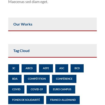
Maecenas sed diam eget.
Our Works
Tag Cloud
3C
ABCD
AEFE
ASC
BCD
BDA
COMPÉTITION
CONFÉRENCE
COVID
COVID-19
EURO CAMPUS
FONDS DE SOLIDARITÉ
FRANCO-ALLEMAND