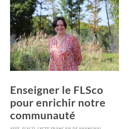
Enseigner le FLSco
pour enrichir notre
communauté
AEFE
,
FLSCO
,
LYCÉE FRANÇAIS DE SHANGHAI
,