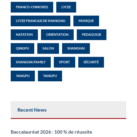
FRANCO-CHINOISES
LYCEE
LYCEE FRANCAIS DE SHANGHAI
MUSIQUE
NATATION
ORIENTATION
PEDAGOGIE
QINGPU
SALON
SHANGHAI
SHANGHAI FAMILY
SPORT
SÉCURITÉ
YANGPU
YANGPU
Recent News
Baccalauréat 2026 : 100 % de réussite