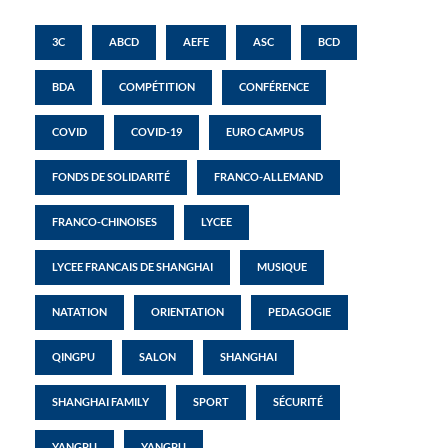
3C
ABCD
AEFE
ASC
BCD
BDA
COMPÉTITION
CONFÉRENCE
COVID
COVID-19
EURO CAMPUS
FONDS DE SOLIDARITÉ
FRANCO-ALLEMAND
FRANCO-CHINOISES
LYCEE
LYCEE FRANCAIS DE SHANGHAI
MUSIQUE
NATATION
ORIENTATION
PEDAGOGIE
QINGPU
SALON
SHANGHAI
SHANGHAI FAMILY
SPORT
SÉCURITÉ
YANGPU
YANGPU