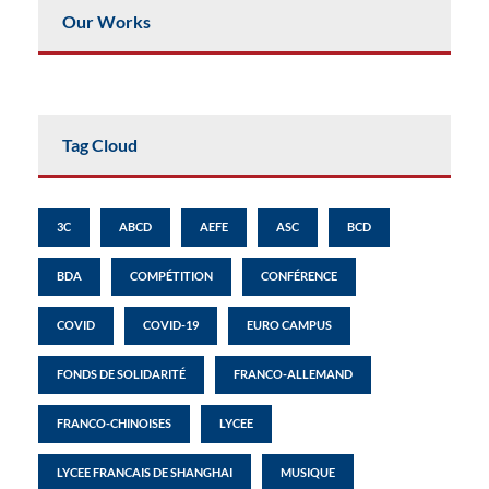
Our Works
Tag Cloud
3C
ABCD
AEFE
ASC
BCD
BDA
COMPÉTITION
CONFÉRENCE
COVID
COVID-19
EURO CAMPUS
FONDS DE SOLIDARITÉ
FRANCO-ALLEMAND
FRANCO-CHINOISES
LYCEE
LYCEE FRANCAIS DE SHANGHAI
MUSIQUE