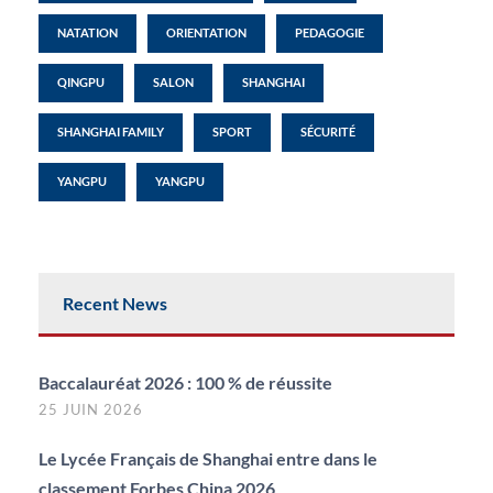
NATATION
ORIENTATION
PEDAGOGIE
QINGPU
SALON
SHANGHAI
SHANGHAI FAMILY
SPORT
SÉCURITÉ
YANGPU
YANGPU
Recent News
Baccalauréat 2026 : 100 % de réussite
25 JUIN 2026
Le Lycée Français de Shanghai entre dans le
classement Forbes China 2026