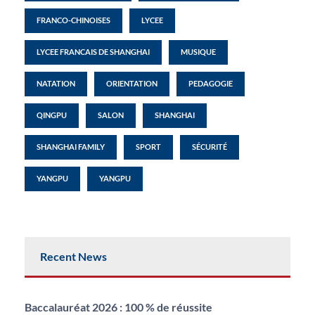
FRANCO-CHINOISES
LYCEE
LYCEE FRANCAIS DE SHANGHAI
MUSIQUE
NATATION
ORIENTATION
PEDAGOGIE
QINGPU
SALON
SHANGHAI
SHANGHAI FAMILY
SPORT
SÉCURITÉ
YANGPU
YANGPU
Recent News
Baccalauréat 2026 : 100 % de réussite