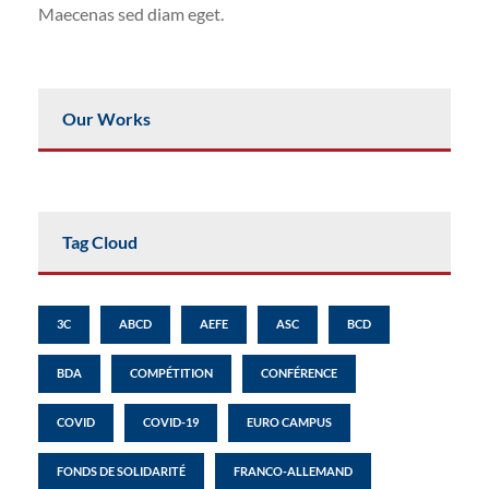
Maecenas sed diam eget.
Our Works
Tag Cloud
3C
ABCD
AEFE
ASC
BCD
BDA
COMPÉTITION
CONFÉRENCE
COVID
COVID-19
EURO CAMPUS
FONDS DE SOLIDARITÉ
FRANCO-ALLEMAND