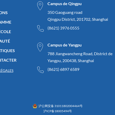
Campus de Qingpu
350 Gaoguang road
IONS
Qingpu District, 201702, Shanghai
RAMME
(8621) 3976 0555
’ÉCOLE
AUTÉ
Campus de Yangpu
ATIQUES
788 Jiangwancheng Road, District de
NTACTER
Yangpu, 200438, Shanghai
(8621) 6897 6589
LÉGALES
沪公网安备 31011802004464号
沪ICP备18005494号