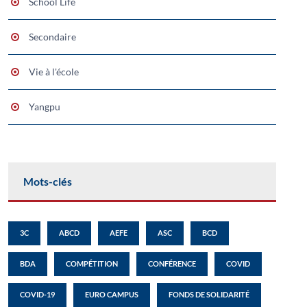
School Life
Secondaire
Vie à l'école
Yangpu
Mots-clés
3C
ABCD
AEFE
ASC
BCD
BDA
COMPÉTITION
CONFÉRENCE
COVID
COVID-19
EURO CAMPUS
FONDS DE SOLIDARITÉ