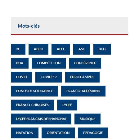
Mots-clés
3C
ABCD
AEFE
ASC
BCD
BDA
COMPÉTITION
CONFÉRENCE
COVID
COVID-19
EURO CAMPUS
FONDS DE SOLIDARITÉ
FRANCO-ALLEMAND
FRANCO-CHINOISES
LYCEE
LYCEE FRANCAIS DE SHANGHAI
MUSIQUE
NATATION
ORIENTATION
PEDAGOGIE