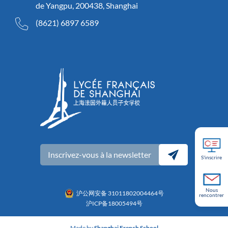
de Yangpu, 200438, Shanghai
(8621) 6897 6589
Inscrivez-vous à la newsletter
S'inscrire
Nous
沪公网安备 31011802004464号
rencontrer
沪ICP备18005494号
Made by
Shanghai French School