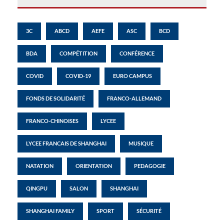
3C
ABCD
AEFE
ASC
BCD
BDA
COMPÉTITION
CONFÉRENCE
COVID
COVID-19
EURO CAMPUS
FONDS DE SOLIDARITÉ
FRANCO-ALLEMAND
FRANCO-CHINOISES
LYCEE
LYCEE FRANCAIS DE SHANGHAI
MUSIQUE
NATATION
ORIENTATION
PEDAGOGIE
QINGPU
SALON
SHANGHAI
SHANGHAI FAMILY
SPORT
SÉCURITÉ