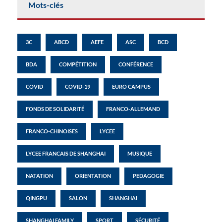
Mots-clés
3C
ABCD
AEFE
ASC
BCD
BDA
COMPÉTITION
CONFÉRENCE
COVID
COVID-19
EURO CAMPUS
FONDS DE SOLIDARITÉ
FRANCO-ALLEMAND
FRANCO-CHINOISES
LYCEE
LYCEE FRANCAIS DE SHANGHAI
MUSIQUE
NATATION
ORIENTATION
PEDAGOGIE
QINGPU
SALON
SHANGHAI
SHANGHAI FAMILY
SPORT
SÉCURITÉ