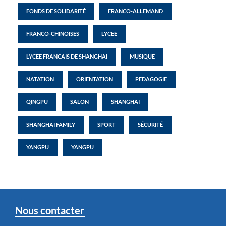
FONDS DE SOLIDARITÉ
FRANCO-ALLEMAND
FRANCO-CHINOISES
LYCEE
LYCEE FRANCAIS DE SHANGHAI
MUSIQUE
NATATION
ORIENTATION
PEDAGOGIE
QINGPU
SALON
SHANGHAI
SHANGHAI FAMILY
SPORT
SÉCURITÉ
YANGPU
YANGPU
Nous contacter