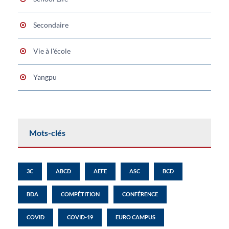
Secondaire
Vie à l'école
Yangpu
Mots-clés
3C
ABCD
AEFE
ASC
BCD
BDA
COMPÉTITION
CONFÉRENCE
COVID
COVID-19
EURO CAMPUS