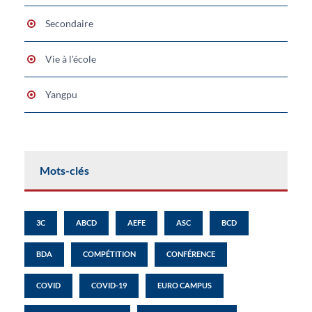
Secondaire
Vie à l'école
Yangpu
Mots-clés
3C
ABCD
AEFE
ASC
BCD
BDA
COMPÉTITION
CONFÉRENCE
COVID
COVID-19
EURO CAMPUS