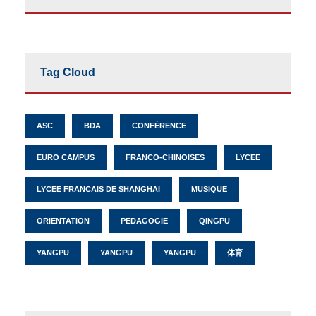
Tag Cloud
ASC
BDA
CONFÉRENCE
EURO CAMPUS
FRANCO-CHINOISES
LYCEE
LYCEE FRANCAIS DE SHANGHAI
MUSIQUE
ORIENTATION
PEDAGOGIE
QINGPU
YANGPU
YANGPU
YANGPU
体育