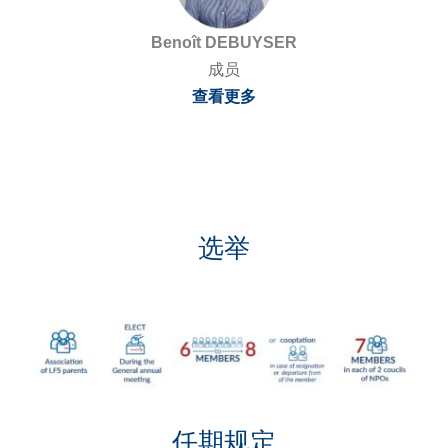
手机号 *
Benoît DEBUYSER
C
成员
h
查看更多
语言 *
i
法语
英语
中文
n
a
如果您有任何疑问，请填写下面的文本字段：
+
8
选举
6
我接受条款和条件 *
任期规定