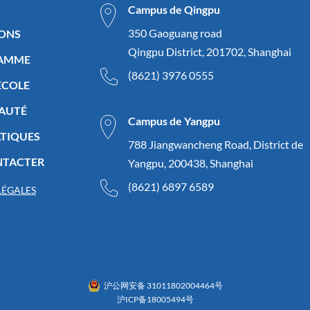
Campus de Qingpu
350 Gaoguang road
IONS
Qingpu District, 201702, Shanghai
RAMME
(8621) 3976 0555
’ÉCOLE
AUTÉ
Campus de Yangpu
ATIQUES
788 Jiangwancheng Road, District de
NTACTER
Yangpu, 200438, Shanghai
(8621) 6897 6589
LÉGALES
沪公网安备 31011802004464号
沪ICP备18005494号