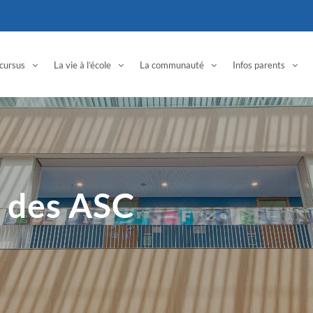
cursus
La vie à l’école
La communauté
Infos parents
 des ASC