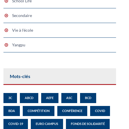
School Life
Secondaire
Vie à l'école
Yangpu
Mots-clés
3C
ABCD
AEFE
ASC
BCD
BDA
COMPÉTITION
CONFÉRENCE
COVID
COVID-19
EURO CAMPUS
FONDS DE SOLIDARITÉ