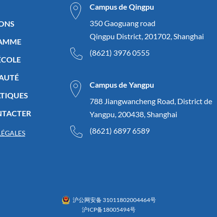
Campus de Qingpu
350 Gaoguang road
IONS
Qingpu District, 201702, Shanghai
RAMME
(8621) 3976 0555
’ÉCOLE
AUTÉ
Campus de Yangpu
ATIQUES
788 Jiangwancheng Road, District de
NTACTER
Yangpu, 200438, Shanghai
(8621) 6897 6589
LÉGALES
沪公网安备 31011802004464号
沪ICP备18005494号