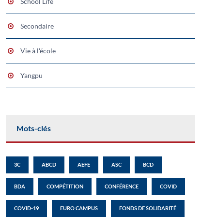
School Life
Secondaire
Vie à l'école
Yangpu
Mots-clés
3C
ABCD
AEFE
ASC
BCD
BDA
COMPÉTITION
CONFÉRENCE
COVID
COVID-19
EURO CAMPUS
FONDS DE SOLIDARITÉ