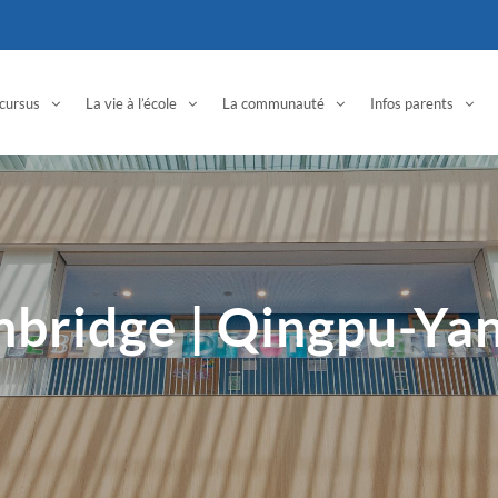
cursus
La vie à l’école
La communauté
Infos parents
mbridge | Qingpu-Ya