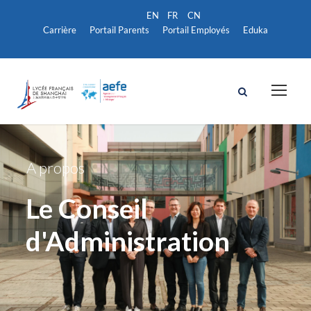
Carrière
Portail Parents
Portail Employés
Eduka
A propos
Le Conseil
d'Administration