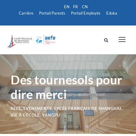
Carrière
Portail Parents
Portail Employés
Eduka
Des tournesols pour
dire merci
AEFE
,
EVÉNEMENTS
,
LYCÉE FRANÇAIS DE SHANGHAI
,
VIE À L'ÉCOLE
,
YANGPU