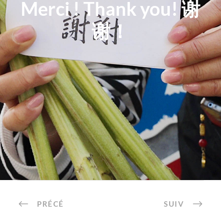
Merci ! Thank you! 谢
谢！
PRÉCÉ
SUIV