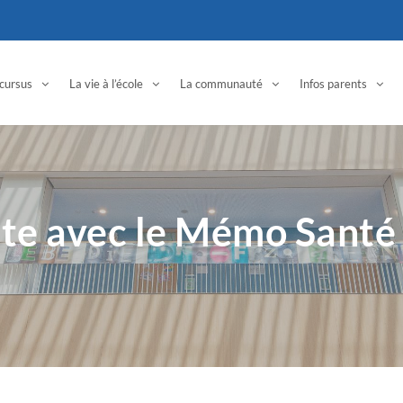
cursus
La vie à l’école
La communauté
Infos parents
ite avec le Mémo Santé