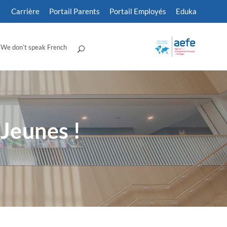
Carrière
Portail Parents
Portail Employés
Eduka
We don’t speak French
 Jeunes !