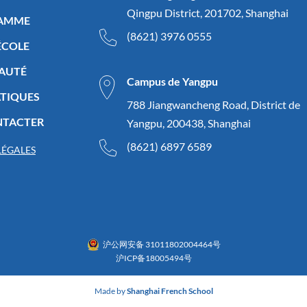
Qingpu District, 201702, Shanghai
RAMME
(8621) 3976 0555
’ÉCOLE
AUTÉ
Campus de Yangpu
ATIQUES
788 Jiangwancheng Road, District de
NTACTER
Yangpu, 200438, Shanghai
(8621) 6897 6589
LÉGALES
沪公网安备 31011802004464号
沪ICP备18005494号
Made by
Shanghai French School