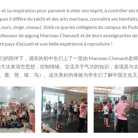
 sa respiration pour parvenir à vider son esprit, à contrôler ses
uoi il diffère du taïchi et des arts martiaux, connaître ses bienfaits
, ours, singe, oiseau). Voilà ce que les collégiens du campus de Pudo
ofesseur de qigong Marceau Chenault et de leurs enseignantes d
re pays d’accueil et une belle expérience à reproduire !
的陪伴下，浦东的初中生们上了一堂由 Marceau Chenaul
的方法来清空思想，控制情绪。交流关于气功的知识，发现其与
虎、鹿、熊、猿、鸟）。这次美好的体验为学生们了解中国文化