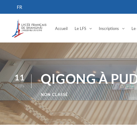
Accueil
Le LFS
Inscriptions
Le 
QIGONG À PU
11
JUIN
NON CLASSÉ