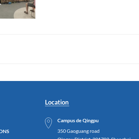
Location
Campus de Qingpu
350 Gaoguang road
IONS