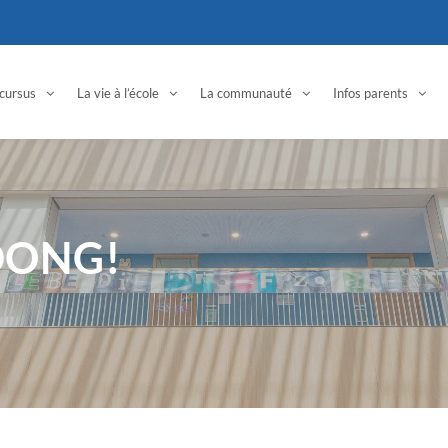
cursus
La vie à l’école
La communauté
Infos parents
DONG!