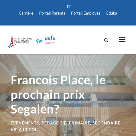
Carrière
Portail Parents
Portail Employés
Eduka
Francois Place, le
prochain prix
Segalen?
EVÉNEMENTS
,
PÉDAGOGIE
,
PRIMAIRE
,
SECONDAIRE
,
VIE À L'ÉCOLE