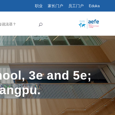
职业
家长门户
员工门户
Eduka
会说法语？
ool, 3e and 5e;
Yangpu.