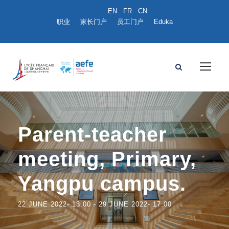
职业
家长门户
员工门户
Eduka
Parent-teacher
meeting, Primary,
Yangpu campus.
22 JUNE 2022- 13:00
-
29 JUNE 2022- 17:00