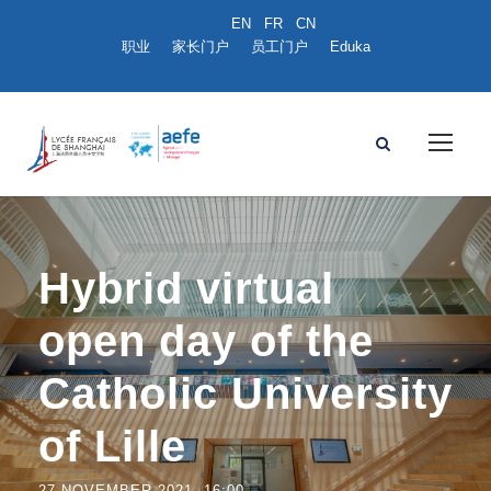
职业
家长门户
员工门户
Eduka
Hybrid virtual
open day of the
Catholic University
of Lille
27 NOVEMBER 2021- 16:00