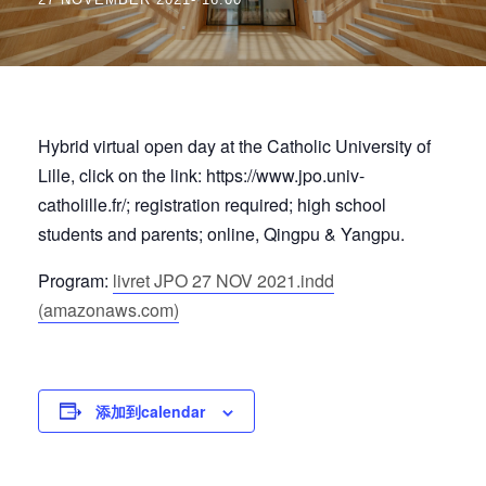
Hybrid virtual open day at the Catholic University of
Lille, click on the link: https://www.jpo.univ-
catholille.fr/; registration required; high school
students and parents; online, Qingpu & Yangpu.
Program:
livret JPO 27 NOV 2021.indd
(amazonaws.com)
添加到calendar